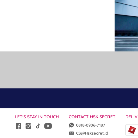
LET'S STAY IN TOUCH
CONTACT HSK SECRET
DELIV
0818-0906-7187
CS@Hsksecret.id