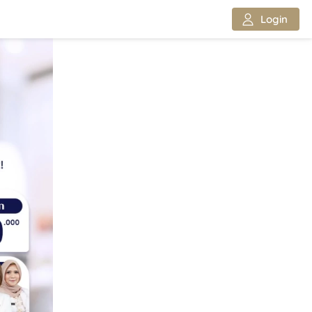
`
Login