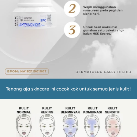
Tenang aja skincare ini cocok kok untuk semua jenis kulit !