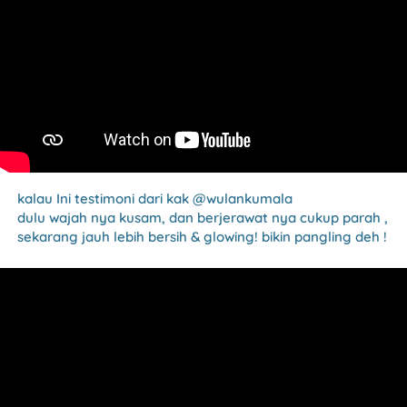
kalau Ini testimoni dari kak @wulankumala
dulu wajah nya kusam, dan berjerawat nya cukup parah , 
sekarang jauh lebih bersih & glowing! bikin pangling deh !