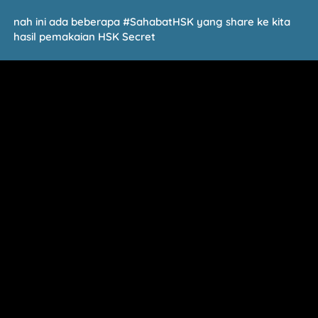
nah ini ada beberapa #SahabatHSK yang share ke kita 
hasil pemakaian HSK Secret