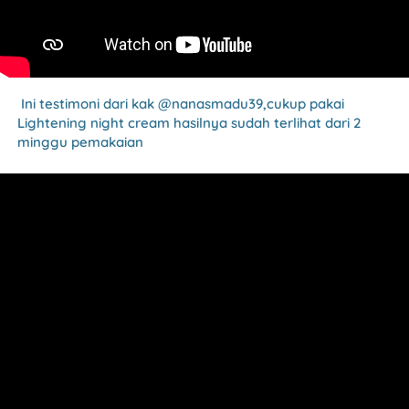
Ini testimoni dari kak @nanasmadu39,cukup pakai 
Lightening night cream hasilnya sudah terlihat dari 2 
minggu pemakaian