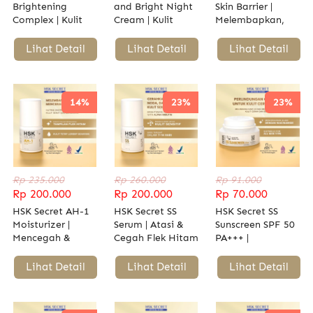
Brightening
and Bright Night
Skin Barrier |
Complex | Kulit
Cream | Kulit
Melembapkan,
Cerah, Lembap &
Cerah, Lembab,
Merawat Skin
Awet Muda |
& Awet Muda |
Barrier & Kurangi
`
Lihat Detail
`
Lihat Detail
`
Lihat Detail
Niacinamide,
Niacinamide &
Kemerahan
Allantoin, Vitamin
Allantoin
E
14%
23%
23%
Rp 235.000
Rp 260.000
Rp 91.000
Rp 200.000
Rp 200.000
Rp 70.000
HSK Secret AH-1
HSK Secret SS
HSK Secret SS
Moisturizer |
Serum | Atasi &
Sunscreen SPF 50
Mencegah &
Cegah Flek Hitam
PA+++ |
Mengatasi Flek
| Alpha Arbutin,
Melindungi Kulit
Hitam | Alpha
Vitamin C,
dari Sinar UV,
`
Lihat Detail
`
Lihat Detail
`
Lihat Detail
Arbutin & Vitamin
Niacinamide, &
Mencerahkan &
C
Aloe Vera
Melembapkan