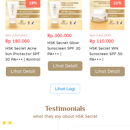
18%
21%
Rp 220.000
Rp 300.000
Rp 140.000
Rp 180.000
Rp 110.000
HSK Secret Glow
HSK Secret Acne
Sunscreen SPF 30
HSK Secret WN
Sun Protector SPF
PA+++ |
Sunscreen SPF 50
30 PA+++ | Kontrol
Melindungi dari
PA+++ |
Minyak &
Sinar UVA/UVB ,
Mencerahkan,
`
Lihat Detail
Redakan
Blue Light &
Melembapkan, &
`
Lihat Detail
`
Lihat Detail
Peradangan
Mencerahkan
Melindungi Kulit
dari Sinar UV
`
Lihat Lagi
Testimonials
what they say about HSK Secret