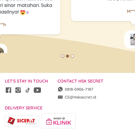
M*****t
LET'S STAY IN TOUCH
CONTACT HSK SECRET
0818-0906-7187
CS@Hsksecret.id
DELIVERY SERVICE