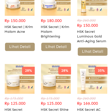
Rp 150.000
Rp 180.000
Rp 260.000
Rp 150.000
HSK Secret | Krim
HSK Secret | Krim
Malam Acne
Malam
HSK Secret
Brightening
Luminous Gold
Anti-Aging Serum
| Kulit Kencang,
`
Lihat Detail
`
Lihat Detail
Lembap, &
`
Lihat Detail
Bercahaya
28%
28%
35%
Rp 175.000
Rp 175.000
Rp 260.000
Rp 125.000
Rp 125.000
Rp 169.000
HSK Secret
HSK Secret Shine
HSK Secret AC