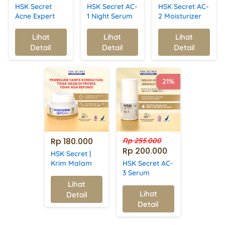
HSK Secret
HSK Secret AC-
HSK Secret AC-
Acne Expert
1 Night Serum
2 Moisturizer
Cream (Totol
(Jerawat
Serum |
bagian
beruntus) |
Exfoliating &
Lihat
Lihat
Lihat
`
`
`
Jerawat) |
Acne Care &
Acne
Detail
Detail
Detail
Obat Totol
Brightening
Treatment
Jerawat
21%
Rp 180.000
Rp 255.000
Rp 200.000
HSK Secret |
Krim Malam
HSK Secret AC-
Brightening
3 Serum
(Jerawat batu
Lihat
`
dan
Lihat
Detail
`
meradang) |
Detail
Acne Care &
Brightening