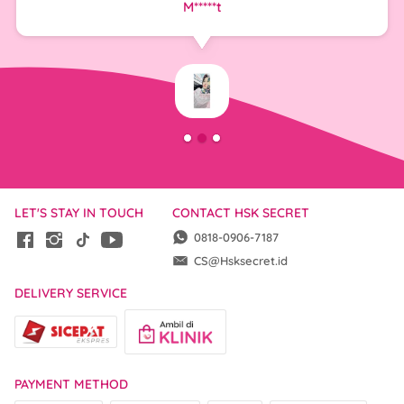
M*****t
LET'S STAY IN TOUCH
CONTACT HSK SECRET
0818-0906-7187
CS@Hsksecret.id
DELIVERY SERVICE
PAYMENT METHOD