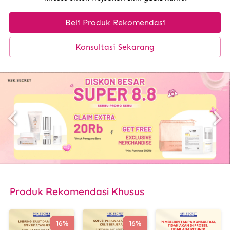
Beli Produk Rekomendasi
`
Konsultasi Sekarang
`
Produk
 Rekomendasi Khusus
16%
16%