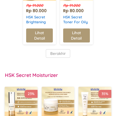
Rp 91.000
Rp 91.000
Rp 80.000
Rp 80.000
HSK Secret
HSK Secret
Brightening
Toner For Oily
Toner |
Skin |
Mencerahkan,
Mengurangi
Lihat
Lihat
`
`
Melembapkan,
Minyak,
Detail
Detail
& Mengecilkan
Mencegah
Pori | Witch
Jerawat, &
Hazel
Mengecilkan
`
Berakhir
Pori-pori
HSK Secret
 Moisturizer
23%
35%