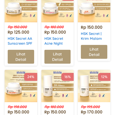
Rp 150.000
Rp 150.000
Rp 180.000
Rp 125.000
Rp 150.000
HSK Secret |
HSK Secret AA
HSK Secret
Krim Malam
Sunscreen SPF
Acne Night
Acne
50 PA+++ | UV
Cream | Efektif
Lihat
`
Protection &
Mengurangi
Lihat
Lihat
Detail
`
`
Oil Control
Jerawat,
Detail
Detail
Mencerahkan
dan
Melembapkan
24%
16%
12%
Kulit Wajah
Rp 198.000
Rp 180.000
Rp 195.000
Rp 150.000
Rp 150.000
Rp 170.000