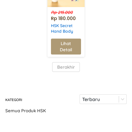
Rp 215.000
Rp 180.000
HSK Secret
Hand Body
Lotion |
Melembapkan,
Lihat
`
Mencerahkan,
Detail
& Melindungi
Kulit dari Sinar
Matahari
`
Berakhir
Terbaru
KATEGORI
Semua Produk HSK
Cleanser
Serum & Essence
Moisturizer
Sunscreen
M