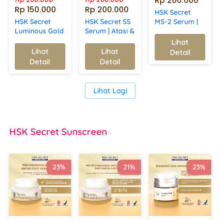
Rp 200.000
Rp 150.000
Rp 200.000
HSK Secret
HSK Secret
HSK Secret SS
MS-2 Serum |
Luminous Gold
Serum | Atasi &
Mencerahkan,
Anti-Aging
Cegah Flek
Meregenerasi
Lihat
`
Serum | Kulit
Hitam | Alpha
Kulit, & Kurangi
Lihat
Lihat
Detail
`
`
Kencang,
Arbutin,
Minyak
Detail
Detail
Lembap, &
Vitamin C,
Bercahaya
Niacinamide, &
Aloe Vera
`
Lihat Lagi
HSK Secret
 Sunscreen
23%
21%
23%