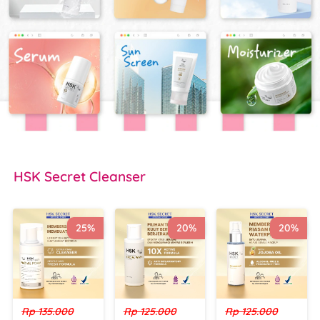
HSK Secret
 Cleanser
25%
20%
20%
Rp 135.000
Rp 125.000
Rp 125.000