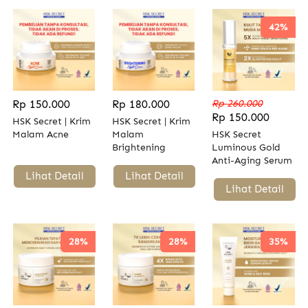
42%
Rp 150.000
Rp 180.000
Rp 260.000
Rp 150.000
HSK Secret | Krim
HSK Secret | Krim
Malam Acne
Malam
HSK Secret
Brightening
Luminous Gold
Anti-Aging Serum
| Kulit Kencang,
`
Lihat Detail
`
Lihat Detail
Lembap, &
`
Lihat Detail
Bercahaya
28%
28%
35%