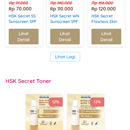
Rp 91.000
Rp 140.000
Rp 156.000
Rp 70.000
Rp 110.000
Rp 120.000
HSK Secret SS
HSK Secret WN
HSK Secret
Sunscreen SPF
Sunscreen SPF
Flawless Skin
50 PA+++ |
50 PA+++ |
SPF 30 PA+++ |
Melindungi
Mencerahkan,
Kulit Mulus,
Lihat
Lihat
Lihat
`
`
`
Kulit dari Sinar
Melembapkan,
Lembab &
Detail
Detail
Detail
UV,
& Melindungi
Terlindungi
Mencerahkan
Kulit dari Sinar
dari Sinar UV |
&
UV
Sunscreen
`
Lihat Lagi
Melembapkan
HSK Secret
 Toner
12%
12%