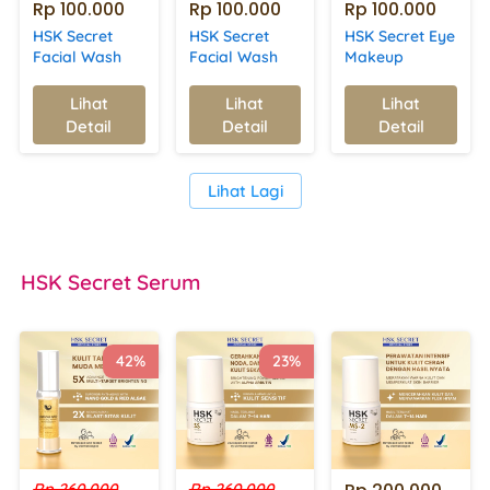
Rp 100.000
Rp 100.000
Rp 100.000
HSK Secret
HSK Secret
HSK Secret Eye
Facial Wash
Facial Wash
Makeup
Foam |
(For Oily &
Remover |
Membersihkan
Acne) | Kurangi
Membersihkan
Lihat
Lihat
Lihat
`
`
`
Wajah dengan
Minyak &
Riasan Mata
Detail
Detail
Detail
Lembut | Non-
Cegah
Waterproof &
SLS, Aloe Vera,
Jerawat
Melembapkan
& Castor Oil
`
Lihat Lagi
HSK Secret
 Serum
42%
23%
Rp 260.000
Rp 260.000