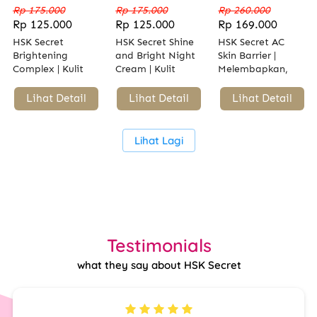
Rp 175.000
Rp 175.000
Rp 260.000
Rp 125.000
Rp 125.000
Rp 169.000
HSK Secret
HSK Secret Shine
HSK Secret AC
Brightening
and Bright Night
Skin Barrier |
Complex | Kulit
Cream | Kulit
Melembapkan,
Cerah, Lembap &
Cerah, Lembab,
Merawat Skin
Awet Muda |
& Awet Muda |
Barrier & Kurangi
`
Lihat Detail
`
Lihat Detail
`
Lihat Detail
Niacinamide,
Niacinamide &
Kemerahan
Allantoin, Vitamin
Allantoin
E
`
Lihat Lagi
Testimonials
what they say about HSK Secret