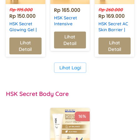
Rp 165.000
Rp 195.000
Rp 260.000
Rp 150.000
Rp 169.000
HSK Secret
HSK Secret
Intensive
HSK Secret AC
Glowing Gel |
Moisturizer |
Skin Barrier |
Kulit Lembab,
Mengembalikan
Melembapkan,
Lihat
`
Cerah Merona,
& Menjaga
Merawat Skin
Lihat
Lihat
Detail
`
`
Kencang &
Kelembapan
Barrier &
Detail
Detail
Awet Muda
Kulit | AHA
Kurangi
BHA, &
Kemerahan
Niacinamide
`
Lihat Lagi
HSK Secret
 Body Care
16%