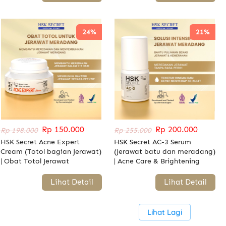
24%
21%
Rp 150.000
Rp 200.000
Rp 198.000
Rp 255.000
HSK Secret Acne Expert
HSK Secret AC-3 Serum
Cream (Totol bagian Jerawat)
(Jerawat batu dan meradang)
| Obat Totol Jerawat
| Acne Care & Brightening
`
Lihat Detail
`
Lihat Detail
`
Lihat Lagi