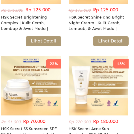
Rp 125.000
Rp 125.000
Rp 175.000
Rp 175.000
HSK Secret Brightening
HSK Secret Shine and Bright
Complex | Kulit Cerah,
Night Cream | Kulit Cerah,
Lembap & Awet Muda |
Lembab, & Awet Muda |
Niacinamide, Allantoin,
Niacinamide & Allantoin
Vitamin E
`
Lihat Detail
`
Lihat Detail
23%
18%
Rp 70.000
Rp 180.000
Rp 91.000
Rp 220.000
HSK Secret SS Sunscreen SPF
HSK Secret Acne Sun