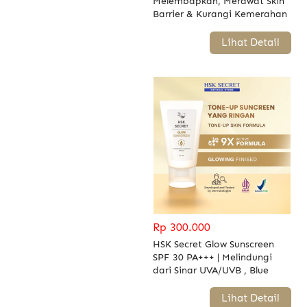
Melembapkan, Merawat Skin
Barrier & Kurangi Kemerahan
`
Lihat Detail
Rp 300.000
HSK Secret Glow Sunscreen
SPF 30 PA+++ | Melindungi
dari Sinar UVA/UVB , Blue
Light & Mencerahkan
`
Lihat Detail