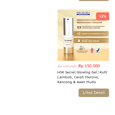
23%
Rp 150.000
Rp 195.000
HSK Secret Glowing Gel | Kulit
Lembab, Cerah Merona,
Kencang & Awet Muda
`
Lihat Detail