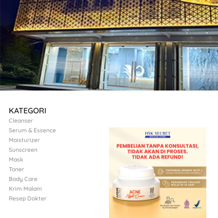
KATEGORI
Cleanser
Serum & Essence
Moisturizer
Sunscreen
Mask
Toner
Body Care
Krim Malam
Resep Dokter