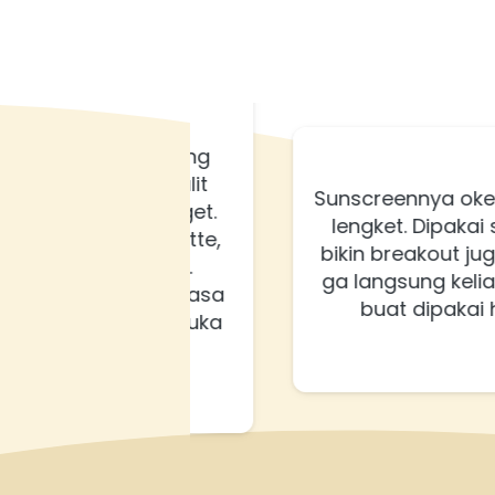
 bikin kulit 
Sunscreennya oke sih, teks
 beda banget. 
lengket. Dipakai seharia
t tetap matte, 
bikin breakout juga. Cuma
ma sekali. 
ga langsung keliatan bange
n kulit terasa 
buat dipakai harian,
matahari. Suka 
 
K******c