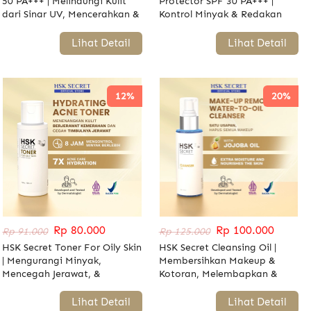
50 PA+++ | Melindungi Kulit
Protector SPF 30 PA+++ |
dari Sinar UV, Mencerahkan &
Kontrol Minyak & Redakan
Melembapkan
Peradangan
`
Lihat Detail
`
Lihat Detail
12%
20%
Rp 80.000
Rp 100.000
Rp 91.000
Rp 125.000
HSK Secret Toner For Oily Skin
HSK Secret Cleansing Oil |
| Mengurangi Minyak,
Membersihkan Makeup &
Mencegah Jerawat, &
Kotoran, Melembapkan &
Mengecilkan Pori-pori
Melindungi Kulit
`
Lihat Detail
`
Lihat Detail