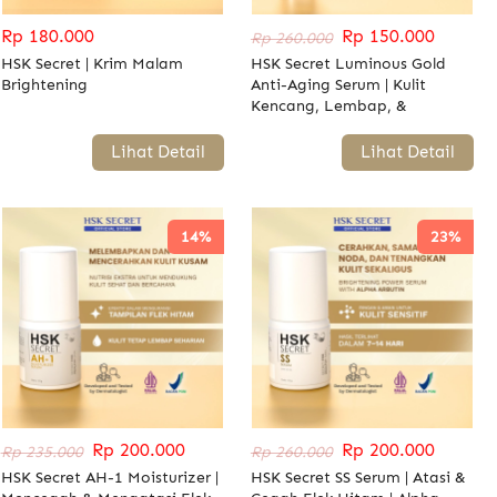
Rp 180.000
Rp 150.000
Rp 260.000
HSK Secret | Krim Malam
HSK Secret Luminous Gold
Brightening
Anti-Aging Serum | Kulit
Kencang, Lembap, &
Bercahaya
`
Lihat Detail
`
Lihat Detail
14%
23%
Rp 200.000
Rp 200.000
Rp 235.000
Rp 260.000
HSK Secret AH-1 Moisturizer |
HSK Secret SS Serum | Atasi &