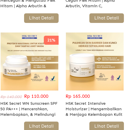
Mencegah & Mengatasi Flek
Cegah Flek Hitam | Alpha
Hitam | Alpha Arbutin &
Arbutin, Vitamin C,
Vitamin C
Niacinamide, & Aloe Vera
`
Lihat Detail
`
Lihat Detail
21%
Rp 110.000
Rp 165.000
Rp 140.000
HSK Secret WN Sunscreen SPF
HSK Secret Intensive
50 PA+++ | Mencerahkan,
Moisturizer | Mengembalikan
Melembapkan, & Melindungi
& Menjaga Kelembapan Kulit
Kulit dari Sinar UV
| AHA BHA, & Niacinamide
`
Lihat Detail
`
Lihat Detail