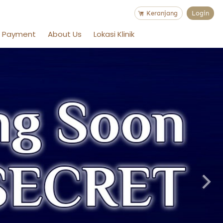
`
`
Keranjang
Login
m Payment
About Us
Lokasi Klinik