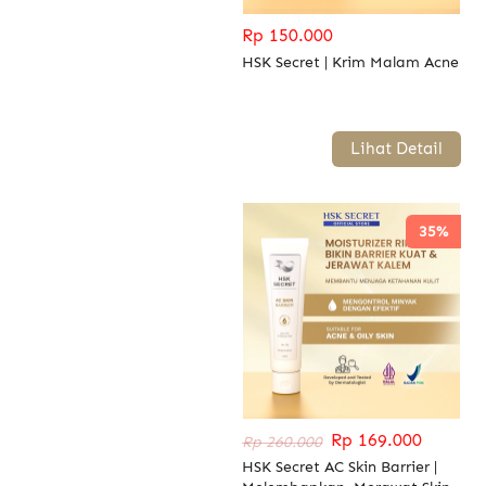
Rp 150.000
HSK Secret | Krim Malam Acne
`
Lihat Detail
35%
Rp 169.000
Rp 260.000
HSK Secret AC Skin Barrier |