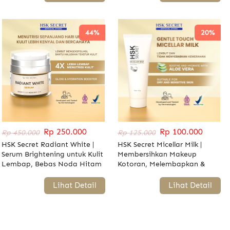
44%
20%
Rp 250.000
Rp 100.000
Rp 450.000
Rp 125.000
HSK Secret Radiant White |
HSK Secret Micellar Milk |
Serum Brightening untuk Kulit
Membersihkan Makeup
Lembap, Bebas Noda Hitam
Kotoran, Melembapkan &
& Warna Kulit Merata
Menenangkan kulit
`
Lihat Detail
`
Lihat Detail