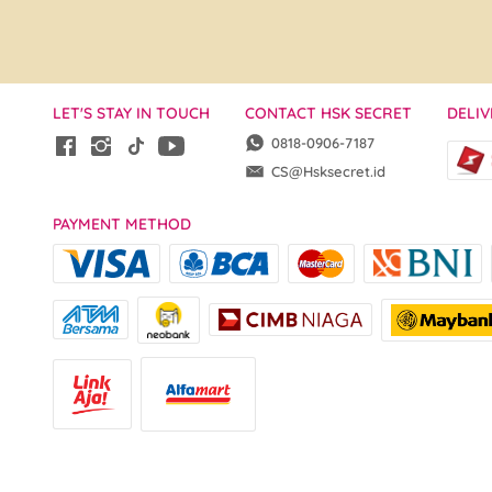
LET'S STAY IN TOUCH
CONTACT HSK SECRET
DELIV
0818-0906-7187
CS@Hsksecret.id
PAYMENT METHOD