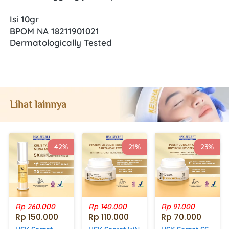
Isi 10gr
BPOM NA 18211901021
Dermatologically Tested
Lihat lainnya
42%
21%
23%
Rp 260.000
Rp 140.000
Rp 91.000
Rp 150.000
Rp 110.000
Rp 70.000