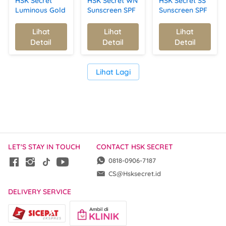
HSK Secret
HSK Secret WN
HSK Secret SS
Luminous Gold
Sunscreen SPF
Sunscreen SPF
Anti-Aging
50 PA+++ |
50 PA+++ |
Serum | Kulit
Mencerahkan,
Melindungi
Lihat
Lihat
Lihat
`
`
`
Kencang,
Melembapkan,
Kulit dari Sinar
Detail
Detail
Detail
Lembap, &
& Melindungi
UV,
Bercahaya
Kulit dari Sinar
Mencerahkan
UV
&
`
Lihat Lagi
Melembapkan
LET'S STAY IN TOUCH
CONTACT HSK SECRET
0818-0906-7187
CS@Hsksecret.id
DELIVERY SERVICE