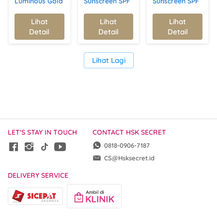
Luminous Gold
Sunscreen SPF
Sunscreen SPF
Anti-Aging
50 PA+++ |
50 PA+++ |
Serum | Kulit
Mencerahkan,
Melindungi
Lihat
Lihat
Lihat
`
`
`
Kencang,
Melembapkan,
Kulit dari Sinar
Detail
Detail
Detail
Lembap, &
& Melindungi
UV,
Bercahaya
Kulit dari Sinar
Mencerahkan
UV
&
`
Lihat Lagi
Melembapkan
LET'S STAY IN TOUCH
CONTACT HSK SECRET
0818-0906-7187
CS@Hsksecret.id
DELIVERY SERVICE